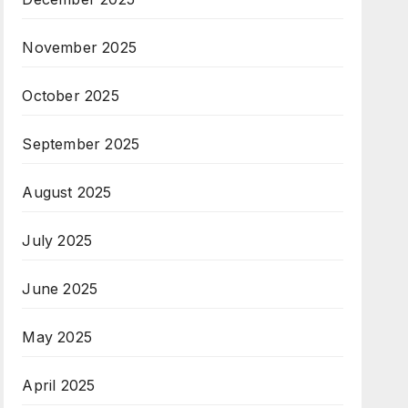
November 2025
October 2025
September 2025
August 2025
July 2025
June 2025
May 2025
April 2025