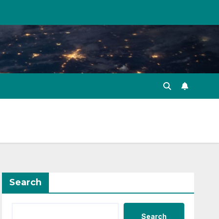
Search
Search