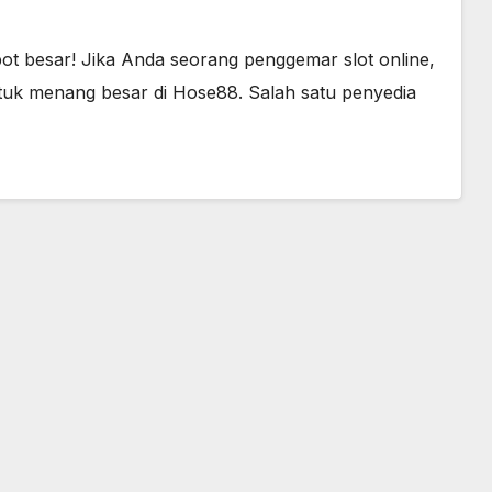
t besar! Jika Anda seorang penggemar slot online,
tuk menang besar di Hose88. Salah satu penyedia