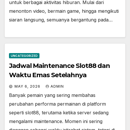
untuk berbagai aktivitas hiburan. Mulai dari
menonton video, bermain game, hingga mengikuti
siaran langsung, semuanya bergantung pada…
UNCATEGORIZED
Jadwal Maintenance Slot88 dan
Waktu Emas Setelahnya
MAY 6, 2026
ADMIN
Banyak pemain yang sering membahas
perubahan performa permainan di platform
seperti slot88, terutama ketika server sedang
mengalami maintenance. Momen ini sering