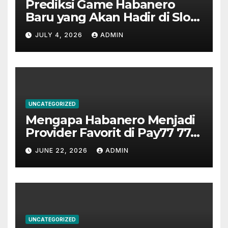
Prediksi Game Habanero
Baru yang Akan Hadir di Slot
dalam Waktu Dekat
JULY 4, 2026
ADMIN
UNCATEGORIZED
Mengapa Habanero Menjadi
Provider Favorit di Pay77 77
Dibanding Provider Lainnya
JUNE 22, 2026
ADMIN
UNCATEGORIZED