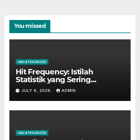
You missed
UNCATEGORIZED
Hit Frequency: Istilah
Statistik yang Sering
Disalahartikan
JULY 6, 2026
ADMIN
UNCATEGORIZED