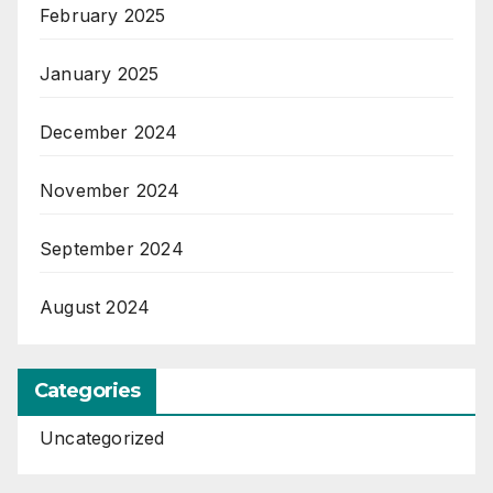
February 2025
January 2025
December 2024
November 2024
September 2024
August 2024
Categories
Uncategorized