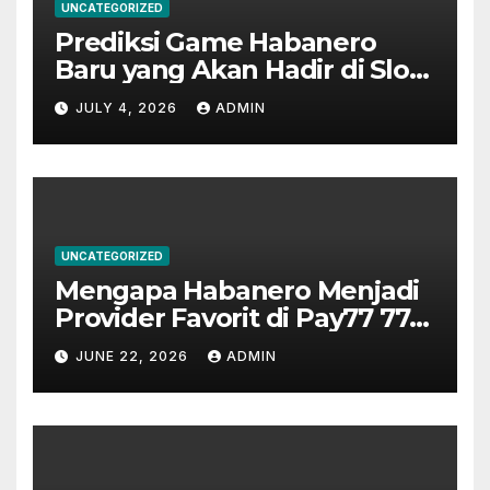
UNCATEGORIZED
Prediksi Game Habanero
Baru yang Akan Hadir di Slot
dalam Waktu Dekat
JULY 4, 2026
ADMIN
UNCATEGORIZED
Mengapa Habanero Menjadi
Provider Favorit di Pay77 77
Dibanding Provider Lainnya
JUNE 22, 2026
ADMIN