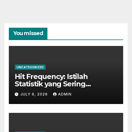
You missed
UNCATEGORIZED
Hit Frequency: Istilah
Statistik yang Sering
Disalahartikan
JULY 6, 2026
ADMIN