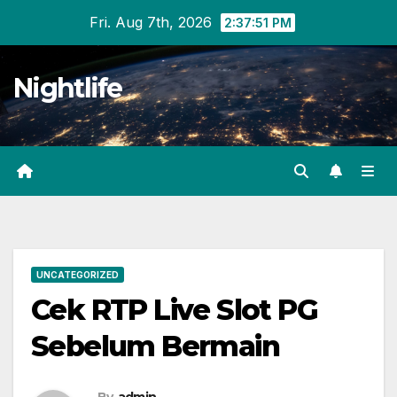
Skip
Fri. Aug 7th, 2026
2:37:51 PM
to
content
Nightlife
UNCATEGORIZED
Cek RTP Live Slot PG
Sebelum Bermain