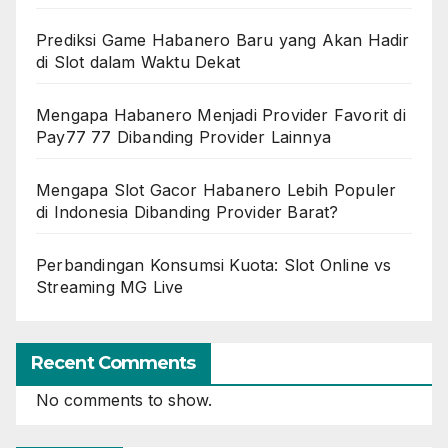
Prediksi Game Habanero Baru yang Akan Hadir
di Slot dalam Waktu Dekat
Mengapa Habanero Menjadi Provider Favorit di
Pay77 77 Dibanding Provider Lainnya
Mengapa Slot Gacor Habanero Lebih Populer
di Indonesia Dibanding Provider Barat?
Perbandingan Konsumsi Kuota: Slot Online vs
Streaming MG Live
Recent Comments
No comments to show.