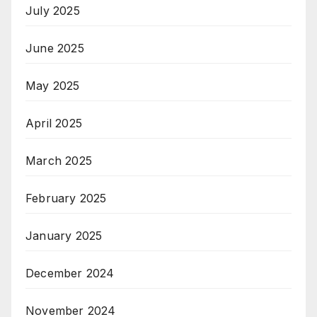
July 2025
June 2025
May 2025
April 2025
March 2025
February 2025
January 2025
December 2024
November 2024