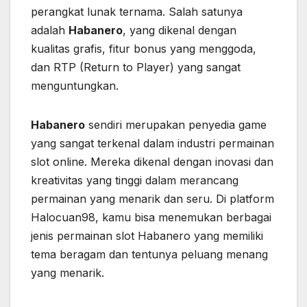
perangkat lunak ternama. Salah satunya
adalah
Habanero
, yang dikenal dengan
kualitas grafis, fitur bonus yang menggoda,
dan RTP (Return to Player) yang sangat
menguntungkan.
Habanero
sendiri merupakan penyedia game
yang sangat terkenal dalam industri permainan
slot online. Mereka dikenal dengan inovasi dan
kreativitas yang tinggi dalam merancang
permainan yang menarik dan seru. Di platform
Halocuan98, kamu bisa menemukan berbagai
jenis permainan slot Habanero yang memiliki
tema beragam dan tentunya peluang menang
yang menarik.