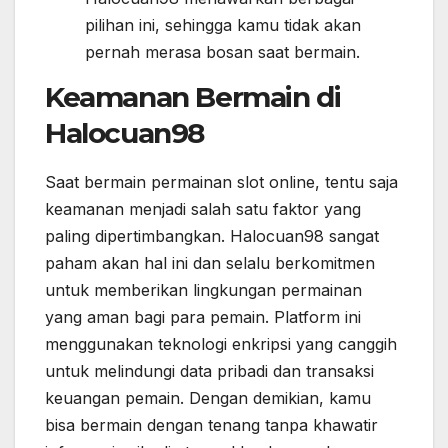
pilihan ini, sehingga kamu tidak akan
pernah merasa bosan saat bermain.
Keamanan Bermain di
Halocuan98
Saat bermain permainan slot online, tentu saja
keamanan menjadi salah satu faktor yang
paling dipertimbangkan. Halocuan98 sangat
paham akan hal ini dan selalu berkomitmen
untuk memberikan lingkungan permainan
yang aman bagi para pemain. Platform ini
menggunakan teknologi enkripsi yang canggih
untuk melindungi data pribadi dan transaksi
keuangan pemain. Dengan demikian, kamu
bisa bermain dengan tenang tanpa khawatir