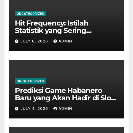
UNCATEGORIZED
Hit Frequency: Istilah
Statistik yang Sering
Disalahartikan
JULY 6, 2026
ADMIN
UNCATEGORIZED
Prediksi Game Habanero
Baru yang Akan Hadir di Slot
dalam Waktu Dekat
JULY 4, 2026
ADMIN