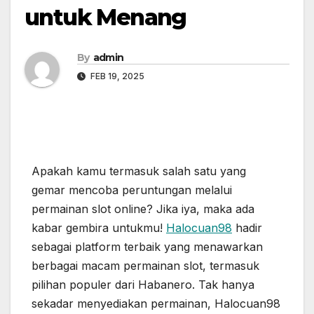
untuk Menang
By
admin
FEB 19, 2025
Apakah kamu termasuk salah satu yang
gemar mencoba peruntungan melalui
permainan slot online? Jika iya, maka ada
kabar gembira untukmu!
Halocuan98
hadir
sebagai platform terbaik yang menawarkan
berbagai macam permainan slot, termasuk
pilihan populer dari Habanero. Tak hanya
sekadar menyediakan permainan, Halocuan98