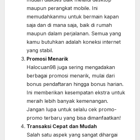
maupun perangkat mobile. Ini
memudahkanmu untuk bermain kapan
saja dan di mana saja, baik di rumah
maupun dalam perjalanan. Semua yang
kamu butuhkan adalah koneksi internet
yang stabil.
Promosi Menarik
Halocuan98 juga sering mengadakan
berbagai promosi menarik, mulai dari
bonus pendaftaran hingga bonus harian.
Ini memberikan kesempatan ekstra untuk
meraih lebih banyak kemenangan.
Jangan lupa untuk selalu cek promo-
promo terbaru yang bisa dimanfaatkan!
Transaksi Cepat dan Mudah
Salah satu aspek yang sangat dihargai