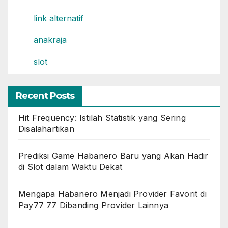
link alternatif
anakraja
slot
Recent Posts
Hit Frequency: Istilah Statistik yang Sering
Disalahartikan
Prediksi Game Habanero Baru yang Akan Hadir
di Slot dalam Waktu Dekat
Mengapa Habanero Menjadi Provider Favorit di
Pay77 77 Dibanding Provider Lainnya