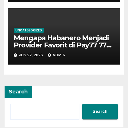
UNCATEGORIZED
Mengapa Habanero Menjadi
Provider Favorit di Pay77 77
Dibanding Provider Lainnya
JUN 22, 2026
ADMIN
Search
Search