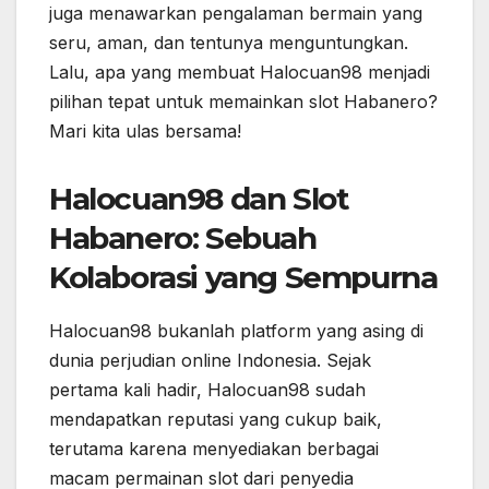
juga menawarkan pengalaman bermain yang
seru, aman, dan tentunya menguntungkan.
Lalu, apa yang membuat Halocuan98 menjadi
pilihan tepat untuk memainkan slot Habanero?
Mari kita ulas bersama!
Halocuan98 dan Slot
Habanero: Sebuah
Kolaborasi yang Sempurna
Halocuan98 bukanlah platform yang asing di
dunia perjudian online Indonesia. Sejak
pertama kali hadir, Halocuan98 sudah
mendapatkan reputasi yang cukup baik,
terutama karena menyediakan berbagai
macam permainan slot dari penyedia