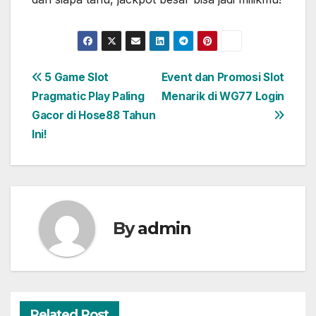
Post
5 Game Slot
Event dan Promosi Slot
Pragmatic Play Paling
Menarik di WG77 Login
navigation
Gacor di Hose88 Tahun
Ini!
By
admin
Related Post