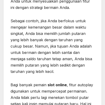
Anda untuk menyesuaikan penggunaan fitur
ini dengan strategi bermain Anda.
Sebagai contoh, jika Anda berfokus untuk
mengejar kemenangan besar dalam waktu
singkat, Anda bisa memilih jumlah putaran
yang lebih banyak dengan taruhan yang
cukup besar. Namun, jika tujuan Anda adalah
untuk bermain dengan lebih santai dan
menjaga saldo taruhan tetap aman, Anda bisa
memilih putaran yang lebih sedikit dengan
taruhan yang lebih kecil.
Bagi banyak pemain
slot online
, fitur autoplay
digunakan untuk mempercepat permainan.
Anda tidak perlu lagi menekan tombol putar
setiap kali ingin memulai putaran baru. Hal ini