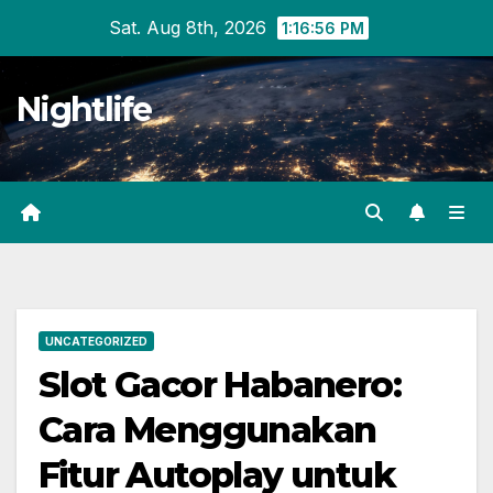
Skip
Sat. Aug 8th, 2026
1:16:57 PM
to
content
Nightlife
UNCATEGORIZED
Slot Gacor Habanero:
Cara Menggunakan
Fitur Autoplay untuk