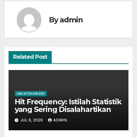
By
admin
Related Post
UNCATEGORIZED
Hit Frequency: Istilah Statistik
yang Sering Disalahartikan
JUL 6, 2026
ADMIN