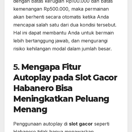
dengan batas kerugian Rp100.000 dan batas
kemenangan Rp500.000, maka permainan
akan berhenti secara otomatis ketika Anda
mencapai salah satu dari dua kondisi tersebut.
Hal ini dapat membantu Anda untuk bermain
lebih bertanggung jawab, dan mengurangi
risiko kehilangan modal dalam jumlah besar.
5.
Mengapa Fitur
Autoplay pada Slot Gacor
Habanero Bisa
Meningkatkan Peluang
Menang
Penggunaan autoplay di
slot gacor
seperti
Habanero tidak hanya menawarkan