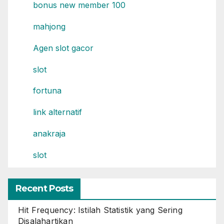
bonus new member 100
mahjong
Agen slot gacor
slot
⁠fortuna
link alternatif
anakraja
slot
Recent Posts
Hit Frequency: Istilah Statistik yang Sering
Disalahartikan