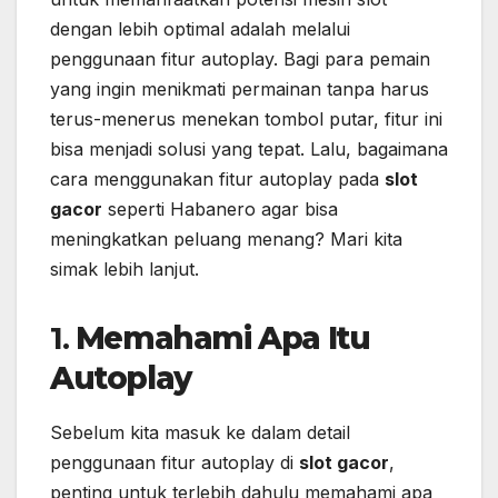
dengan lebih optimal adalah melalui
penggunaan fitur autoplay. Bagi para pemain
yang ingin menikmati permainan tanpa harus
terus-menerus menekan tombol putar, fitur ini
bisa menjadi solusi yang tepat. Lalu, bagaimana
cara menggunakan fitur autoplay pada
slot
gacor
seperti Habanero agar bisa
meningkatkan peluang menang? Mari kita
simak lebih lanjut.
1.
Memahami Apa Itu
Autoplay
Sebelum kita masuk ke dalam detail
penggunaan fitur autoplay di
slot gacor
,
penting untuk terlebih dahulu memahami apa