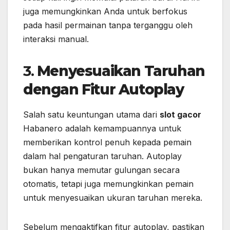
juga memungkinkan Anda untuk berfokus
pada hasil permainan tanpa terganggu oleh
interaksi manual.
3.
Menyesuaikan Taruhan
dengan Fitur Autoplay
Salah satu keuntungan utama dari
slot gacor
Habanero adalah kemampuannya untuk
memberikan kontrol penuh kepada pemain
dalam hal pengaturan taruhan. Autoplay
bukan hanya memutar gulungan secara
otomatis, tetapi juga memungkinkan pemain
untuk menyesuaikan ukuran taruhan mereka.
Sebelum mengaktifkan fitur autoplay, pastikan