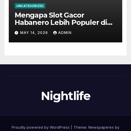
UNCATEGORIZED
Mengapa Slot Gacor
Habanero Lebih Populer di
Indonesia Dibanding
MAY 14, 2026
ADMIN
Provider Barat?
Nightlife
Proudly powered by WordPress
|
Theme: Newspaperex by