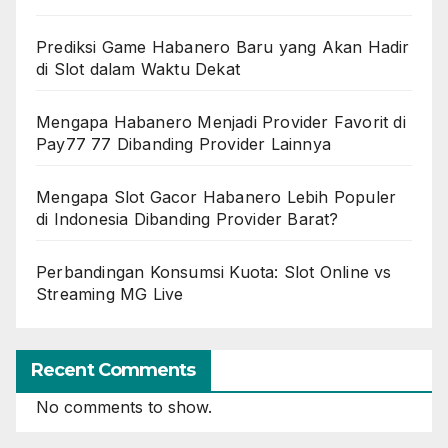
Prediksi Game Habanero Baru yang Akan Hadir
di Slot dalam Waktu Dekat
Mengapa Habanero Menjadi Provider Favorit di
Pay77 77 Dibanding Provider Lainnya
Mengapa Slot Gacor Habanero Lebih Populer
di Indonesia Dibanding Provider Barat?
Perbandingan Konsumsi Kuota: Slot Online vs
Streaming MG Live
Recent Comments
No comments to show.