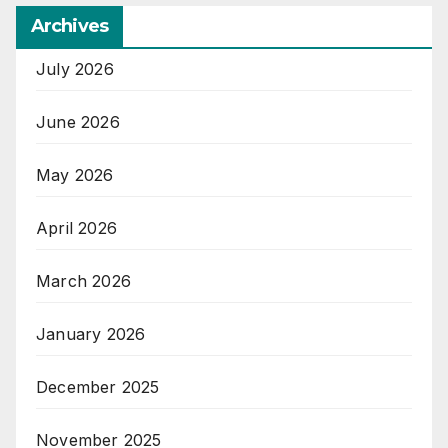
Archives
July 2026
June 2026
May 2026
April 2026
March 2026
January 2026
December 2025
November 2025